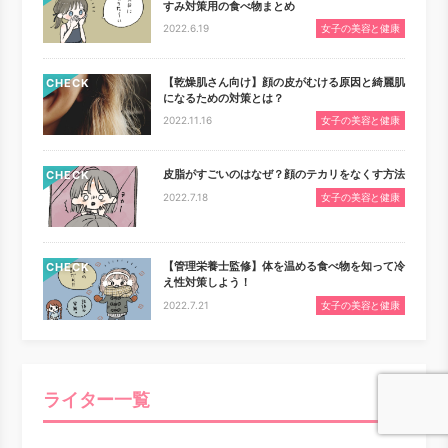
すみ対策用の食べ物まとめ
2022.6.19
女子の美容と健康
【乾燥肌さん向け】顔の皮がむける原因と綺麗肌
CHECK
になるための対策とは？
2022.11.16
女子の美容と健康
皮脂がすごいのはなぜ？顔のテカリをなくす方法
CHECK
2022.7.18
女子の美容と健康
【管理栄養士監修】体を温める食べ物を知って冷
CHECK
え性対策しよう！
2022.7.21
女子の美容と健康
ライター一覧