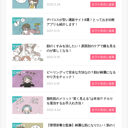
2022.5.24
女子の美容と健康
デパコスが安い通販サイト8選！とっておき比較
CHECK
アプリも紹介します！
2021.5.13
女子の美容と健康
顔のくすみを治したい！原因別のケアで鏡を見る
CHECK
のが楽しくなる！
2022.5.18
女子の美容と健康
ピーリングって安全な方法なの？顔が綺麗になる
CHECK
やり方をチェック！
2021.5.16
女子の美容と健康
脂性肌のメリット“若く見える”は本当!? テカり
CHECK
を退治するお手入れ方法！
2022.4.24
女子の美容と健康
【管理栄養士監修】綺麗な肌になりたい！肌のく
CHECK